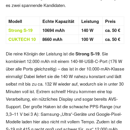
es zwei spannende Kandidaten.
Modell
Echte Kapazität
Leistung
Preis
Strong S-19
10694 mAh
140 W
ca. 50 €
CUKTECH 10
8660 mAh
100 W
ca. 50 €
Die reine Königin der Leistung ist die
Strong S-19
. Sie
kombiniert 12.000 mAh mit einem 140-W-USB-C-Port (176 W
über alle Ports gleichzeitig) – das ist in der 10.000-mAh-Klasse
einmalig! Dabei liefert sie die 140 W nahezu konstant und lädt
selbst mit bis zu ca. 132 W wieder auf, wodurch sie in unter 30
Minuten voll ist. Extrem schnell! Hinzu kommen eine top
Verarbeitung, ein nützliches Display und sogar bereits AVS-
Support. Der große Haken ist die schwache PPS-Range (nur
3,3–11 V bei 3 A): Samsung-„Ultra“-Geräte und Google-Pixel-
Modelle laden hier also nicht mit vollem Tempo. Zudem ist die
S-19 mit 415 g recht groß und schwer für „nur“ 12.000 mAh.