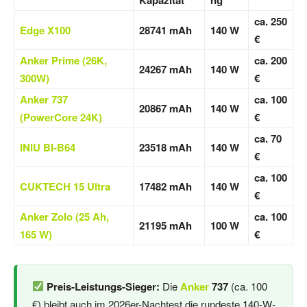
ca. 250
Edge X100
28741 mAh
140 W
€
Anker Prime (26K,
ca. 200
24267 mAh
140 W
300W)
€
Anker 737
ca. 100
20867 mAh
140 W
(PowerCore 24K)
€
ca. 70
INIU BI-B64
23518 mAh
140 W
€
ca. 100
CUKTECH 15 Ultra
17482 mAh
140 W
€
Anker Zolo (25 Ah,
ca. 100
21195 mAh
100 W
165 W)
€
Preis-Leistungs-Sieger:
Die
Anker
737
(ca. 100
€) bleibt auch im 2026er-Nachtest die rundeste 140-W-