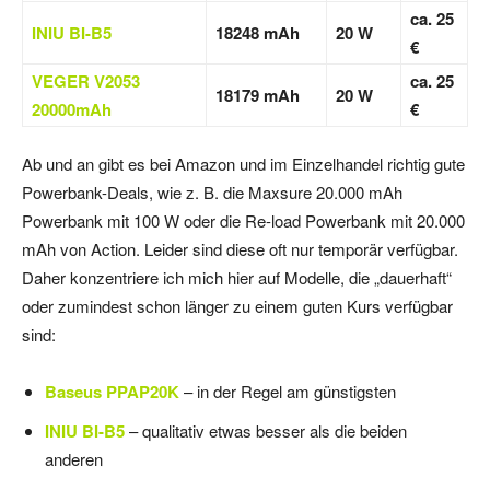
ca. 25
INIU BI-B5
18248 mAh
20 W
€
VEGER V2053
ca. 25
18179 mAh
20 W
20000mAh
€
Ab und an gibt es bei Amazon und im Einzelhandel richtig gute
Powerbank-Deals, wie z. B. die Maxsure 20.000 mAh
Powerbank mit 100 W oder die Re-load Powerbank mit 20.000
mAh von Action. Leider sind diese oft nur temporär verfügbar.
Daher konzentriere ich mich hier auf Modelle, die „dauerhaft“
oder zumindest schon länger zu einem guten Kurs verfügbar
sind:
Baseus PPAP20K
– in der Regel am günstigsten
INIU BI-B5
– qualitativ etwas besser als die beiden
anderen