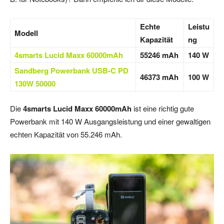
Echte
Leistu
Modell
Kapazität
ng
4smarts Lucid Maxx 60000mAh
55246 mAh
140 W
Sandberg Powerbank USB-C PD
46373 mAh
100 W
130W 50000
Die
4smarts Lucid Maxx 60000mAh
ist eine richtig gute
Powerbank mit 140 W Ausgangsleistung und einer gewaltigen
echten Kapazität von 55.246 mAh.