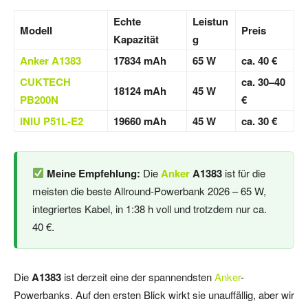
Echte
Leistun
Modell
Preis
Kapazität
g
Anker A1383
17834 mAh
65 W
ca. 40 €
CUKTECH
ca. 30–40
18124 mAh
45 W
PB200N
€
INIU P51L-E2
19660 mAh
45 W
ca. 30 €
Meine Empfehlung:
Die
Anker
A1383
ist für die
meisten die beste Allround-Powerbank 2026 – 65 W,
integriertes Kabel, in 1:38 h voll und trotzdem nur ca.
40 €.
Die
A1383
ist derzeit eine der spannendsten
Anker
-
Powerbanks. Auf den ersten Blick wirkt sie unauffällig, aber wir