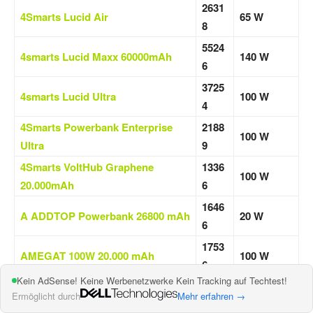
2631
4Smarts Lucid Air
65 W
8
5524
4smarts Lucid Maxx 60000mAh
140 W
6
3725
4smarts Lucid Ultra
100 W
4
4Smarts Powerbank Enterprise
2188
100 W
Ultra
9
4Smarts VoltHub Graphene
1336
100 W
20.000mAh
6
1646
A ADDTOP Powerbank 26800 mAh
20 W
6
1753
AMEGAT 100W 20.000 mAh
100 W
6
Kein AdSense! Keine Werbenetzwerke Kein Tracking auf Techtest!
1694
AMEGAT PBC2020
100 W
Ermöglicht durch
Mehr erfahren →
2