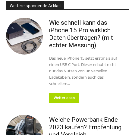
Weitere spannende Artikel
Wie schnell kann das
iPhone 15 Pro wirklich
Daten übertragen? (mit
echter Messung)
Das neue iPhone 15 setzt erstmals auf
einen USB C Port. Dieser erlaubt nicht
nur das Nutzen von universellen
Ladekabeln, sondern auch das
schnellere...
Weiterlesen
Welche Powerbank Ende
2023 kaufen? Empfehlung
und Vergleich