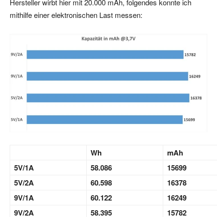
Hersteller wirbt hier mit 20.000 mAh, folgendes konnte ich
mithilfe einer elektronischen Last messen:
Wh
mAh
5V/1A
58.086
15699
5V/2A
60.598
16378
9V/1A
60.122
16249
9V/2A
58.395
15782