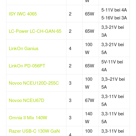
W
5-11V bei 4A
ISY IWC 4065
2
65W
5-16V bei 3A
3,3-21V bei
LC-Power LC-CH-GAN-65
2
65W
3A
100
3,3-21V bei
LinkOn Ganius
4
W
5A
5V-11V bei
LinkOn PD-056PT
2
65W
4A
100
3,3–21V bei
Novoo NCEU120D-255C
3
W
5A
3,3-11V bei
Novoo NCEU67D
3
67W
5A
140
3,3-11V bei
Omnia II Mix 140W
3
W
5A
Razer USB-C 130W GaN
100
3,3-11V bei
4