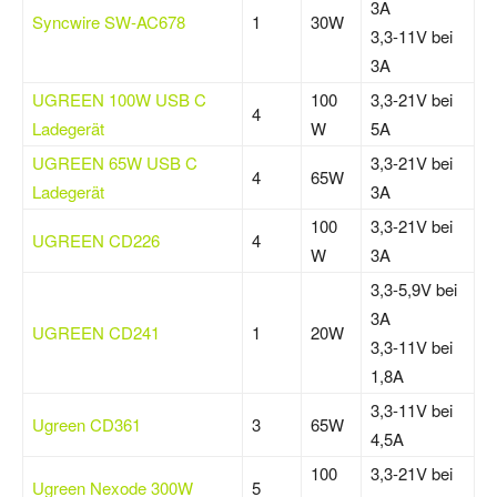
3A
Syncwire SW-AC678
1
30W
3,3-11V bei
3A
UGREEN 100W USB C
100
3,3-21V bei
4
Ladegerät
W
5A
UGREEN 65W USB C
3,3-21V bei
4
65W
Ladegerät
3A
100
3,3-21V bei
UGREEN CD226
4
W
3A
3,3-5,9V bei
3A
UGREEN CD241
1
20W
3,3-11V bei
1,8A
3,3-11V bei
Ugreen CD361
3
65W
4,5A
100
3,3-21V bei
Ugreen Nexode 300W
5