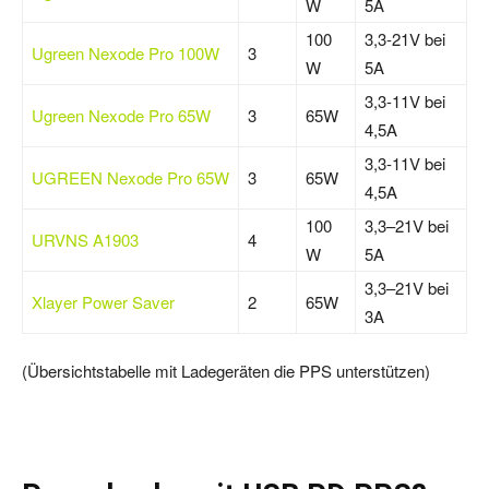
W
5A
100
3,3-21V bei
Ugreen Nexode Pro 100W
3
W
5A
3,3-11V bei
Ugreen Nexode Pro 65W
3
65W
4,5A
3,3-11V bei
UGREEN Nexode Pro 65W
3
65W
4,5A
100
3,3–21V bei
URVNS A1903
4
W
5A
3,3–21V bei
Xlayer Power Saver
2
65W
3A
(Übersichtstabelle mit Ladegeräten die PPS unterstützen)