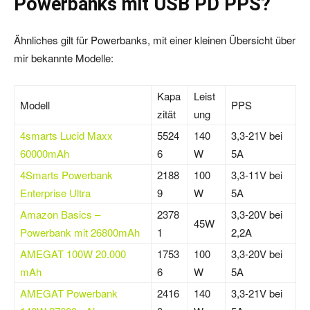
Powerbanks mit USB PD PPS?
Ähnliches gilt für Powerbanks, mit einer kleinen Übersicht über
mir bekannte Modelle:
Kapa
Leist
Modell
PPS
zität
ung
4smarts Lucid Maxx
5524
140
3,3-21V bei
60000mAh
6
W
5A
4Smarts Powerbank
2188
100
3,3-11V bei
Enterprise Ultra
9
W
5A
Amazon Basics –
2378
3,3-20V bei
45W
Powerbank mit 26800mAh
1
2,2A
AMEGAT 100W 20.000
1753
100
3,3-20V bei
mAh
6
W
5A
AMEGAT Powerbank
2416
140
3,3-21V bei