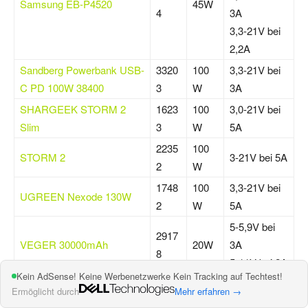
Samsung EB-P4520
45W
4
3A
3,3-21V bei
2,2A
Sandberg Powerbank USB-
3320
100
3,3-21V bei
C PD 100W 38400
3
W
3A
SHARGEEK STORM 2
1623
100
3,0-21V bei
Slim
3
W
5A
2235
100
STORM 2
3-21V bei 5A
2
W
1748
100
3,3-21V bei
UGREEN Nexode 130W
2
W
5A
5-5,9V bei
2917
VEGER 30000mAh
20W
3A
8
5-11V bei 2A
Kein AdSense! Keine Werbenetzwerke Kein Tracking auf Techtest!
5-5,9V bei
Ermöglicht durch
Mehr erfahren →
1817
VEGER V2053 20000mAh
20W
3A