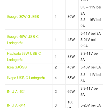
3,3 – 11V bei
3A
Google 30W GLE6S
1
30W
3,3 – 16V bei
2A
5-11V bei 3A
Google 45W USB-C-
1
45W
5-21V bei
Ladegerät
2,2A
Hadisala 33W USB C
3,3-11V bei
1
33W
Ladegerät
3A
Ikea SJÖSS
2
45W
5-16V bei 3A
3,3 – 11V bei
iNepo USB C Ladegerät
4
65W
5A
3,3-11V bei
INIU AI-624
2
65W
5A
100
INIU AI-641
3
5-20V bei 5A