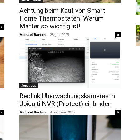
Achtung beim Kauf von Smart
Home Thermostaten! Warum
Matter so wichtig ist!
2
Michael Barton
-
28. Juli 2025
0
Sonstiges
Reolink Überwachungskameras in
Ubiquiti NVR (Protect) einbinden
Michael Barton
-
4. Februar 2025
4
0