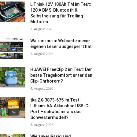
LiThink 12V 100Ah TM im Test:
120 A BMS, Bluetooth &
Selbstheizung für Trolling
Motoren
7. August 2026
Warum meine Webseite meine
eigenen Leser ausgesperrt hat
5. August 2026
HUAWEI FreeClip 2 im Test: Der
beste Tragekomfort unter den
Clip-Ohrhörern?
4. August 2026
tka ZX-3873-675 im Test:
Lithium-AA-Akku ohne USB-C-
Port – schwächer als das
Schwestermodell?
3. August 2026
Wie zuverlässig sind