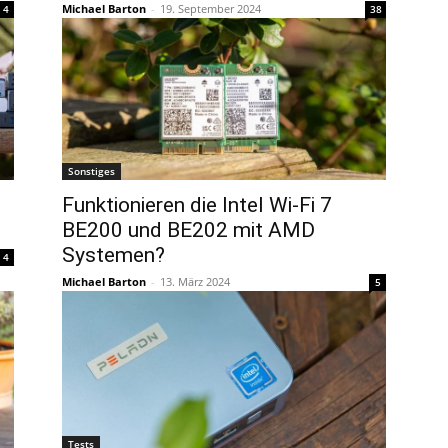
Michael Barton
-
19. September 2024
4
38
Sonstiges
Funktionieren die Intel Wi-Fi 7
BE200 und BE202 mit AMD
Systemen?
4
Michael Barton
-
13. März 2024
5
Tests