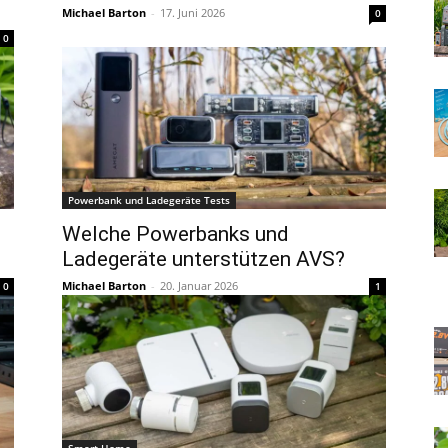
Michael Barton
-
17. Juni 2026
0
0
Powerbank und Ladegeräte Tests
Welche Powerbanks und
Ladegeräte unterstützen AVS?
Michael Barton
-
20. Januar 2026
0
1
Smart Home