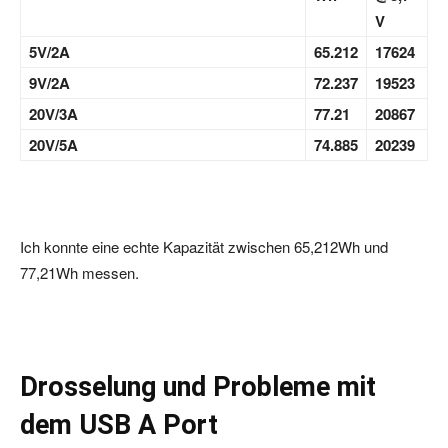
V
5V/2A
65.212
17624
9V/2A
72.237
19523
20V/3A
77.21
20867
20V/5A
74.885
20239
Ich konnte eine echte Kapazität zwischen 65,212Wh und
77,21Wh messen.
Drosselung und Probleme mit
dem USB A Port