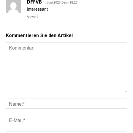
DFFVB
1. Juni 2026 Beim 18:23
Interessant
Antwort
Kommentieren Sie den Artikel
Kommentar:
Na
E-
Mai