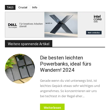
TAGS
Crucial
Info
Weitere spannende Artikel
Die besten leichten
Powerbanks, ideal fürs
Wandern! 2024
Gerade wenn du viel unterwegs bist, ist
leichtes Gepäck etwas sehr wichtiges und
angenehmes. So konzentrieren wir uns
bei techtest in der Regel eher...
Weiterlesen