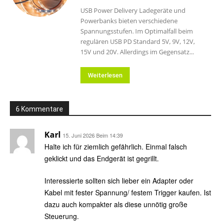
USB Power Delivery Ladegeräte und
Powerbanks bieten verschiedene
Spannungsstufen. Im Optimalfall beim
regulären USB PD Standard 5V, 9V, 12V,
15V und 20V. Allerdings im Gegensatz...
Weiterlesen
6 Kommentare
Karl
15. Juni 2026 Beim 14:39
Halte ich für ziemlich gefährlich. Einmal falsch
geklickt und das Endgerät ist gegrillt.
Interessierte sollten sich lieber ein Adapter oder
Kabel mit fester Spannung/ festem Trigger kaufen. Ist
dazu auch kompakter als diese unnötig große
Steuerung.