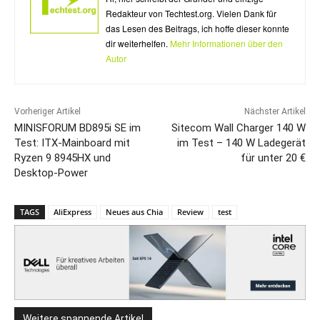
Redakteur von Techtest.org. Vielen Dank für
das Lesen des Beitrags, ich hoffe dieser konnte
dir weiterhelfen.
Mehr Informationen über den
Autor
Vorheriger Artikel
Nächster Artikel
MINISFORUM BD895i SE im
Sitecom Wall Charger 140 W
Test: ITX-Mainboard mit
im Test – 140 W Ladegerät
Ryzen 9 8945HX und
für unter 20 €
Desktop-Power
TAGS
AliExpress
Neues aus Chia
Review
test
Weitere spannende Artikel