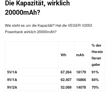
Die Kapazität, wirklich
20000mAh?
Wie steht es um die Kapazität? Hat die VEGER V2053
Powerbank wirklich 20000mAh?
% der
Herste
Wh
mAh
lleran
gabe
5V/1A
67.264
18179
91%
9V/1A
62.407
16866
84%
9V/2A
52.089
14078
70%