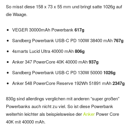
So misst diese 158 x 73 x 55 mm und bringt satte 1026g auf
die Waage.
VEGER 30000mAh Powerbank
617g
Sandberg Powerbank USB-C PD 100W 38400 mAh
767g
4smarts Lucid Ultra 40000 mAh
806g
Anker 347 PowerCore 40K 40000 mAh
937g
Sandberg Powerbank USB-C PD 130W 50000
1026g
Anker 548 PowerCore Reserve 192Wh 51891 mAh
2347g
830g sind allerdings verglichen mit anderen “super großen”
Powerbanks auch nicht zu viel. So ist diese Powerbank
weiterhin leichter als beispielsweise der
Anker
Power Core
40K mit 40000 mAh.