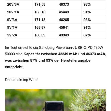
20V/3A
171,58
46373
93%
20V/1A
168,16
45449
91%
9V/3A
171,18
46265
93%
9V/1A
168,87
45641
91%
5V/2A
160,39
43349
87%
Im Test erreichte die Sandberg Powerbank USB-C PD 130W
50000 eine
Kapazität zwischen 43349 mAh und 46373 mAh,
was zwischen 87% und 93% der Herstellerangabe
entspricht.
Das ist ein top Wert!