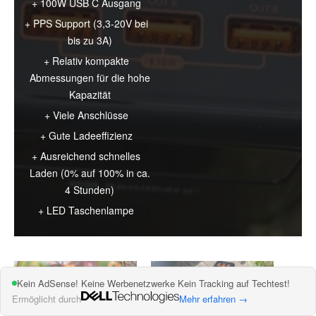
100W USB C Ausgang
PPS Support (3,3-20V bei
bis zu 3A)
Relativ kompakte
Abmessungen für die hohe
Kapazität
Viele Anschlüsse
Gute Ladeeffizienz
Ausreichend schnelles
Laden (0% auf 100% in ca.
4 Stunden)
LED Taschenlampe
Kein AdSense! Keine Werbenetzwerke Kein Tracking auf Techtest!
Ermöglicht durch
Mehr erfahren →