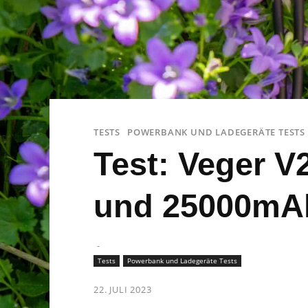
TESTS
POWERBANK UND LADEGERÄTE TESTS
Test: Veger 
und 25000mA
-
Tests
Powerbank und Ladegeräte Tests
22. JULI 2023