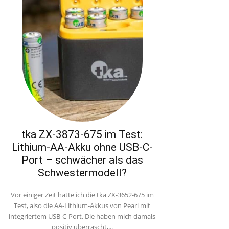
tka ZX-3873-675 im Test:
Lithium-AA-Akku ohne USB-C-
Port – schwächer als das
Schwestermodell?
Vor einiger Zeit hatte ich die tka ZX-3652-675 im
Test, also die AA-Lithium-Akkus von Pearl mit
integriertem USB-C-Port. Die haben mich damals
positiv überrascht,...