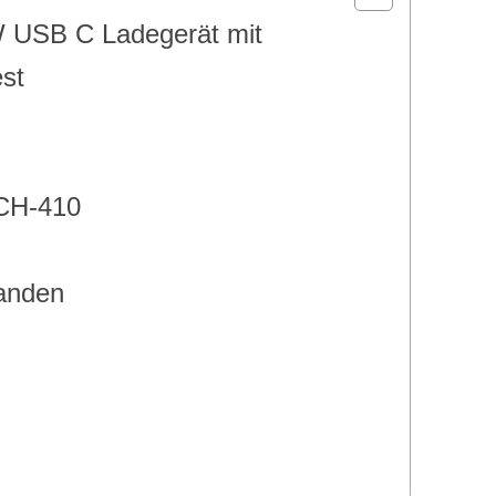
 USB C Ladegerät mit
st
CH-410
tanden