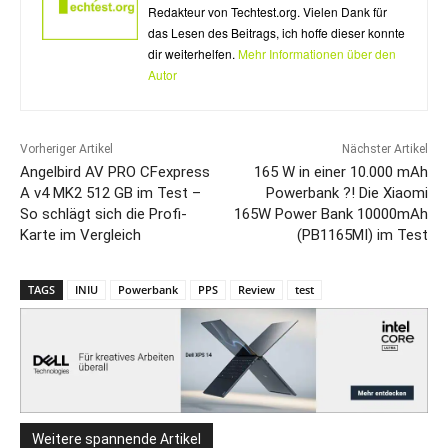
Redakteur von Techtest.org. Vielen Dank für
das Lesen des Beitrags, ich hoffe dieser konnte
dir weiterhelfen.
Mehr Informationen über den
Autor
Vorheriger Artikel
Nächster Artikel
Angelbird AV PRO CFexpress
165 W in einer 10.000 mAh
A v4 MK2 512 GB im Test –
Powerbank ?! Die Xiaomi
So schlägt sich die Profi-
165W Power Bank 10000mAh
Karte im Vergleich
(PB1165MI) im Test
TAGS
INIU
Powerbank
PPS
Review
test
Weitere spannende Artikel