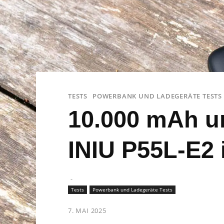
TESTS
POWERBANK UND LADEGERÄTE TESTS
10.000 mAh un
INIU P55L-E2 
-
Tests
Powerbank und Ladegeräte Tests
7. MAI 2025