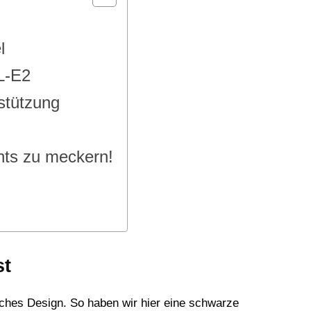
l
L-E2
stützung
chts zu meckern!
st
sches Design. So haben wir hier eine schwarze