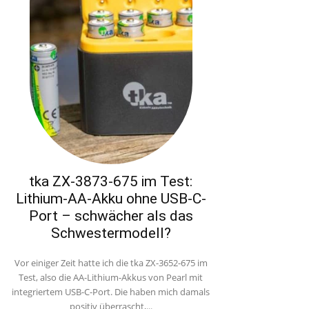
tka ZX-3873-675 im Test:
Lithium-AA-Akku ohne USB-C-
Port – schwächer als das
Schwestermodell?
Vor einiger Zeit hatte ich die tka ZX-3652-675 im
Test, also die AA-Lithium-Akkus von Pearl mit
integriertem USB-C-Port. Die haben mich damals
positiv überrascht,...