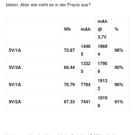
bieten. Aber wie sieht es in der Praxis aus?
mAh
Wh
mAh
@
%
3,7V
1446
1969
5V/1A
72.87
98%
5
4
1332
1795
5V/3A
66.44
90%
5
6
1913
9V/1A
70.79
7784
96%
2
1819
9V/2A
67.33
7441
91%
8