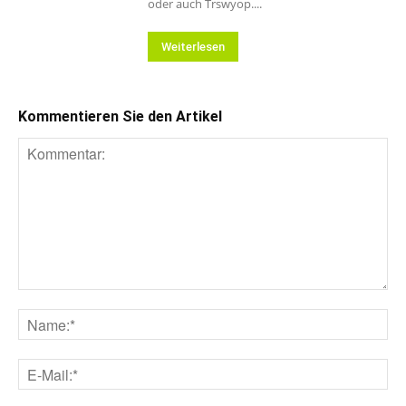
oder auch Trswyop....
Weiterlesen
Kommentieren Sie den Artikel
Kommentar:
Na
E-
Mai