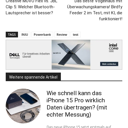
Creative MUVO Flex vs. JBL
Das beste Vogelhaus mit
Clip 5: Welcher Bluetooth-
Überwachungskamera! Birdfy
Lautsprecher ist besser?
Feeder 2 im Test, mit KI, die
funktioniert!
TAGS
INIU
Powerbank
Review
test
Weitere spannende Artikel
Wie schnell kann das
iPhone 15 Pro wirklich
Daten übertragen? (mit
echter Messung)
Das neue iPhone 15 setzt erstmals auf