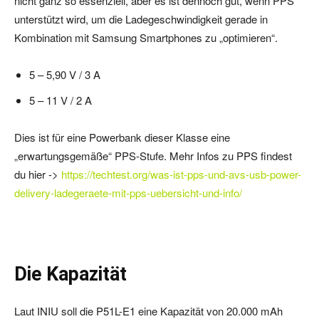
nicht ganz so essenziell, aber es ist dennoch gut, wenn PPS
unterstützt wird, um die Ladegeschwindigkeit gerade in
Kombination mit Samsung Smartphones zu „optimieren“.
5 – 5,90 V / 3 A
5 – 11 V / 2 A
Dies ist für eine Powerbank dieser Klasse eine
„erwartungsgemäße“ PPS-Stufe. Mehr Infos zu PPS findest
du hier ->
https://techtest.org/was-ist-pps-und-avs-usb-power-
delivery-ladegeraete-mit-pps-uebersicht-und-info/
Die Kapazität
Laut INIU soll die P51L-E1 eine Kapazität von 20.000 mAh