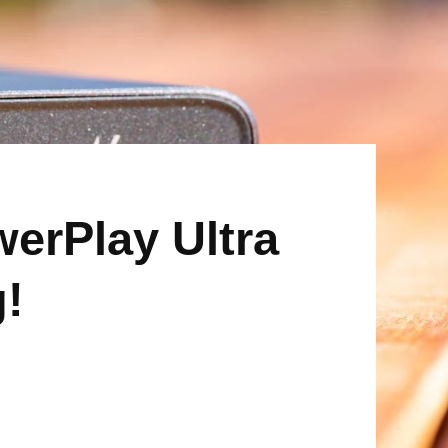
erPlay Ultra
!