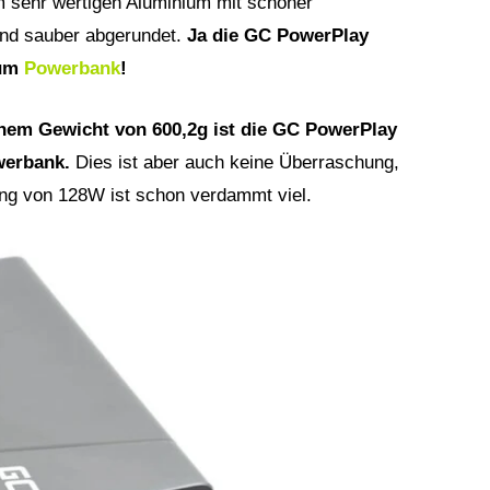
 sehr wertigen Aluminium mit schöner
sind sauber abgerundet.
Ja die GC PowerPlay
ium
Powerbank
!
inem Gewicht von 600,2g ist die GC PowerPlay
owerbank.
Dies ist aber auch keine Überraschung,
ng von 128W ist schon verdammt viel.