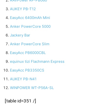
RAVPower RP-PB060
AUKEY PB-T12
EasyAcc 6400mAh Mini
Anker PowerCore 5000
Jackery Bar
Anker PowerCore Slim
EasyAcc PB6000CBL
equinux tizi Flachmann Express
EasyAcc PB3350CS
AUKEY PB-N41
WINPOWER WT-P56A-SL
[table id=351 /]