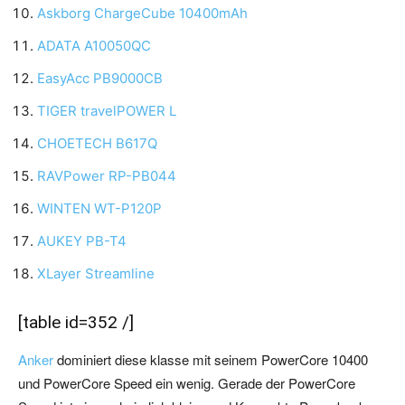
Askborg ChargeCube 10400mAh
ADATA A10050QC
EasyAcc PB9000CB
TIGER travelPOWER L
CHOETECH B617Q
RAVPower RP-PB044
WINTEN WT-P120P
AUKEY PB-T4
XLayer Streamline
[table id=352 /]
Anker
dominiert diese klasse mit seinem PowerCore 10400
und PowerCore Speed ein wenig. Gerade der PowerCore