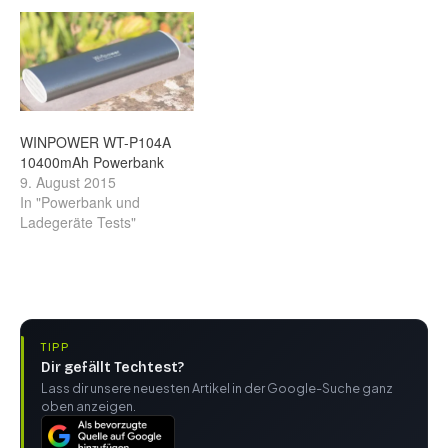
WINPOWER WT-P104A
10400mAh Powerbank
9. August 2015
In "Powerbank und
Ladegeräte Tests"
TIPP
Dir gefällt Techtest?
Lass dir unsere neuesten Artikel in der Google-Suche ganz
oben anzeigen.