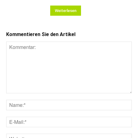
Weiterlesen
Kommentieren Sie den Artikel
Kommentar:
Na
E-
Mai
Web