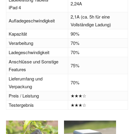
2,24A
iPad 4
2,1A (ca. 5h für eine
Aufladegeschwindigkeit
Vollständige Ladung)
Kapazität
90%
Verarbeitung
70%
Ladegeschwindigkeit
70%
Anschlüsse und Sonstige
75%
Features
Lieferumfang und
70%
Verpackung
Preis / Leistung
★★★☆
Testergebnis
★★★☆