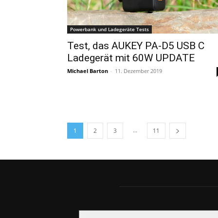
Powerbank und Ladegeräte Tests
Test, das AUKEY PA-D5 USB C
Ladegerät mit 60W UPDATE
Michael Barton
-
11. Dezember 2019
...
1
2
3
11