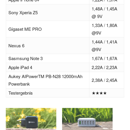
1,48A / 1,45A
Sony Xperia Z5
@ 9V
1,33A / 1,80A
Gigaset ME PRO
@9V
1,44A / 1,41A
Nexus 6
@9V
Sasmsung Note 3
1,67A / 1,67A
Apple iPad 4
2,22A / 2,23A
Aukey AIPowerTM PB-N28 12000mAh
2,38A / 2,45A
Powerbank
Testergebnis
★★★★