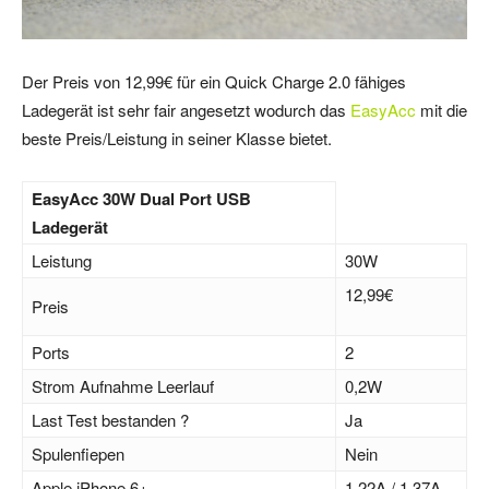
Der Preis von 12,99€ für ein Quick Charge 2.0 fähiges
Ladegerät ist sehr fair angesetzt wodurch das
EasyAcc
mit die
beste Preis/Leistung in seiner Klasse bietet.
EasyAcc 30W Dual Port USB
Ladegerät
Leistung
30W
12,99€
Preis
Ports
2
Strom Aufnahme Leerlauf
0,2W
Last Test bestanden ?
Ja
Spulenfiepen
Nein
Apple iPhone 6+
1,22A / 1,37A