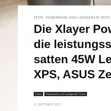
TESTS
POWERBANK UND LADEGERÄTE TESTS
Die Xlayer P
die leistungs
satten 45W Le
XPS, ASUS Z
-
Tests
Powerbank und Ladegeräte Tests
4. OKTOBER 2017