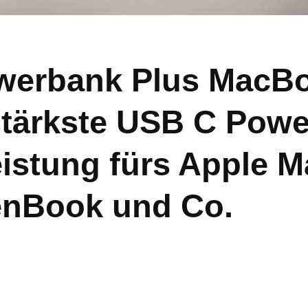
owerbank Plus MacBo
stärkste USB C Pow
istung fürs Apple M
enBook und Co.