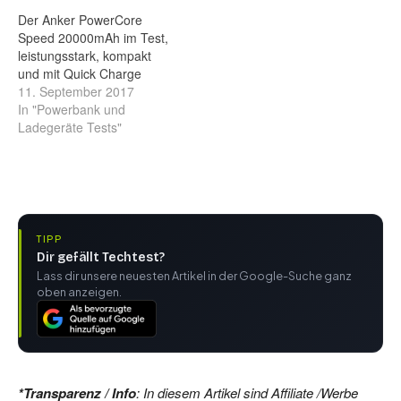
Der Anker PowerCore
Speed 20000mAh im Test,
leistungsstark, kompakt
und mit Quick Charge
11. September 2017
In "Powerbank und
Ladegeräte Tests"
TIPP
Dir gefällt Techtest?
Lass dir unsere neuesten Artikel in der Google-Suche ganz
oben anzeigen.
*Transparenz / Info
: In diesem Artikel sind Affiliate /Werbe