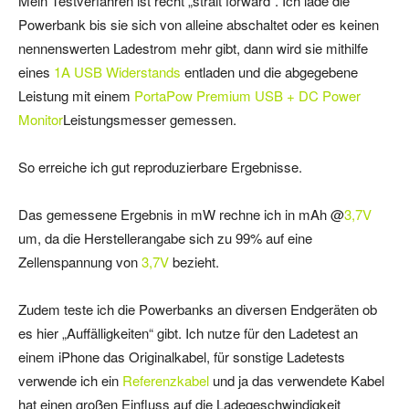
Mein Testverfahren ist recht „strait forward“. Ich lade die
Powerbank bis sie sich von alleine abschaltet oder es keinen
nennenswerten Ladestrom mehr gibt, dann wird sie mithilfe
eines
1A USB Widerstands
entladen und die abgegebene
Leistung mit einem
PortaPow Premium USB + DC Power
Monitor
Leistungsmesser gemessen.
So erreiche ich gut reproduzierbare Ergebnisse.
Das gemessene Ergebnis in mW rechne ich in mAh @
3,7V
um, da die Herstellerangabe sich zu 99% auf eine
Zellenspannung von
3,7V
bezieht.
Zudem teste ich die Powerbanks an diversen Endgeräten ob
es hier „Auffälligkeiten“ gibt. Ich nutze für den Ladetest an
einem iPhone das Originalkabel, für sonstige Ladetests
verwende ich ein
Referenzkabel
und ja das verwendete Kabel
hat einen großen Einfluss auf die Ladegeschwindigkeit