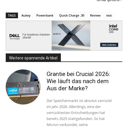
TAGS
Aukey
Powerbank
Quick Charge .30
Review
test
Weitere spannende Artikel
Grantie bei Crucial 2026:
Wie läuft das nach dem
Aus der Marke?
Der Speichermarkt ist absolut verrückt
im Jahr 2026. Allerdings, eine der
verrücktesten Entscheidungen hat
bereits 2025 stattgefunden. So hat
Micron verkündet, seine