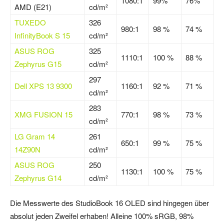
1080:1
99%
76%
AMD (E21)
cd/m²
TUXEDO
326
980:1
98 %
74 %
InfinityBook S 15
cd/m²
ASUS ROG
325
1110:1
100 %
88 %
Zephyrus G15
cd/m²
297
Dell XPS 13 9300
1160:1
92 %
71 %
cd/m²
283
XMG FUSION 15
770:1
98 %
73 %
cd/m²
LG Gram 14
261
650:1
99 %
75 %
14Z90N
cd/m²
ASUS ROG
250
1130:1
100 %
75 %
Zephyrus G14
cd/m²
Die Messwerte des StudioBook 16 OLED sind hingegen über
absolut jeden Zweifel erhaben! Alleine 100% sRGB, 98%