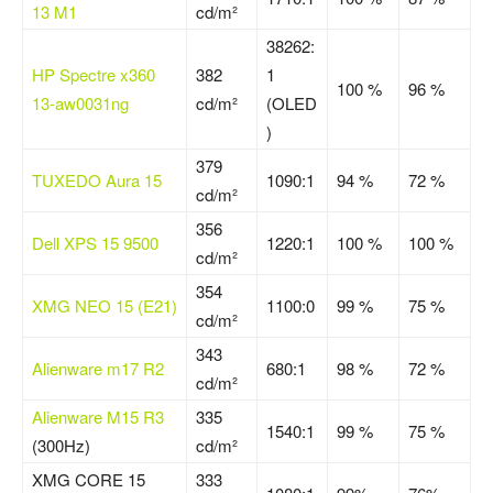
13 M1
cd/m²
38262:
HP Spectre x360
382
1
100 %
96 %
13-aw0031ng
cd/m²
(OLED
)
379
TUXEDO Aura 15
1090:1
94 %
72 %
cd/m²
356
Dell XPS 15 9500
1220:1
100 %
100 %
cd/m²
354
XMG NEO 15 (E21)
1100:0
99 %
75 %
cd/m²
343
Alienware m17 R2
680:1
98 %
72 %
cd/m²
Alienware M15 R3
335
1540:1
99 %
75 %
(300Hz)
cd/m²
XMG CORE 15
333