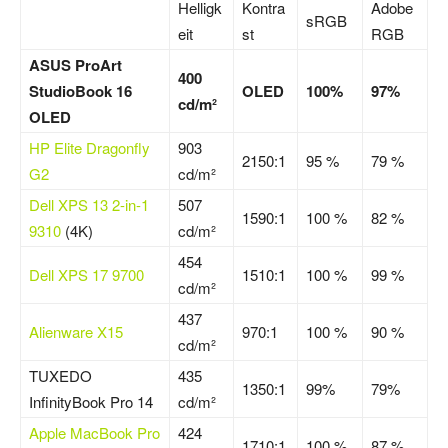
Helligk
Kontra
Adobe
sRGB
eit
st
RGB
ASUS ProArt
400
StudioBook 16
OLED
100%
97%
cd/m²
OLED
HP Elite Dragonfly
903
2150:1
95 %
79 %
G2
cd/m²
Dell XPS 13 2-in-1
507
1590:1
100 %
82 %
9310
(4K)
cd/m²
454
Dell XPS 17 9700
1510:1
100 %
99 %
cd/m²
437
Alienware X15
970:1
100 %
90 %
cd/m²
TUXEDO
435
1350:1
99%
79%
InfinityBook Pro 14
cd/m²
Apple MacBook Pro
424
1710:1
100 %
87 %