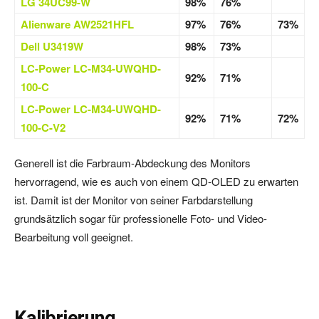
LG 34UC99-W
98%
76%
Alienware AW2521HFL
97%
76%
73%
Dell U3419W
98%
73%
LC-Power LC-M34-UWQHD-
92%
71%
100-C
LC-Power LC-M34-UWQHD-
92%
71%
72%
100-C-V2
Generell ist die Farbraum-Abdeckung des Monitors
hervorragend, wie es auch von einem QD-OLED zu erwarten
ist. Damit ist der Monitor von seiner Farbdarstellung
grundsätzlich sogar für professionelle Foto- und Video-
Bearbeitung voll geeignet.
Kalibrierung