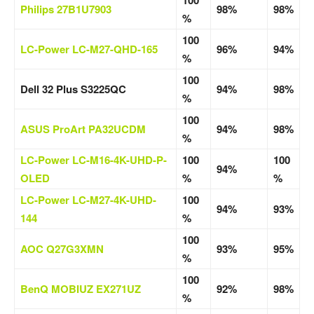
Philips 27B1U7903
98%
98%
%
100
LC-Power LC-M27-QHD-165
96%
94%
%
100
Dell 32 Plus S3225QC
94%
98%
%
100
ASUS ProArt PA32UCDM
94%
98%
%
LC-Power LC-M16-4K-UHD-P-
100
100
94%
OLED
%
%
LC-Power LC-M27-4K-UHD-
100
94%
93%
144
%
100
AOC Q27G3XMN
93%
95%
%
100
BenQ MOBIUZ EX271UZ
92%
98%
%