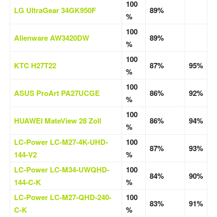
100
LG UltraGear 34GK950F
89%
%
100
Alienware AW3420DW
89%
%
100
KTC H27T22
87%
95%
%
100
ASUS ProArt PA27UCGE
86%
92%
%
100
HUAWEI MateView 28 Zoll
86%
94%
%
LC-Power LC-M27-4K-UHD-
100
87%
93%
144-V2
%
LC-Power LC-M34-UWQHD-
100
84%
90%
144-C-K
%
LC-Power LC-M27-QHD-240-
100
83%
91%
C-K
%