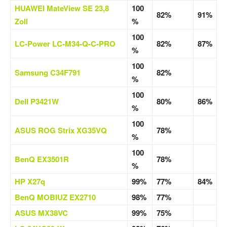
HUAWEI MateView SE 23,8
100
82%
91%
Zoll
%
100
LC-Power LC-M34-Q-C-PRO
82%
87%
%
100
Samsung C34F791
82%
%
100
Dell P3421W
80%
86%
%
100
ASUS ROG Strix XG35VQ
78%
%
100
BenQ EX3501R
78%
%
HP X27q
99%
77%
84%
BenQ MOBIUZ EX2710
98%
77%
ASUS MX38VC
99%
75%