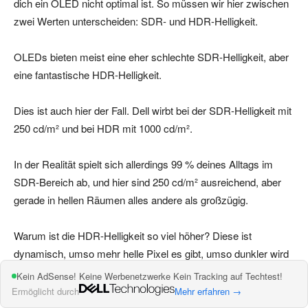
dich ein OLED nicht optimal ist. So müssen wir hier zwischen
zwei Werten unterscheiden: SDR- und HDR-Helligkeit.
OLEDs bieten meist eine eher schlechte SDR-Helligkeit, aber
eine fantastische HDR-Helligkeit.
Dies ist auch hier der Fall. Dell wirbt bei der SDR-Helligkeit mit
250 cd/m² und bei HDR mit 1000 cd/m².
In der Realität spielt sich allerdings 99 % deines Alltags im
SDR-Bereich ab, und hier sind 250 cd/m² ausreichend, aber
gerade in hellen Räumen alles andere als großzügig.
Warum ist die HDR-Helligkeit so viel höher? Diese ist
dynamisch, umso mehr helle Pixel es gibt, umso dunkler wird
der Monitor. Hast du z. B. nur 1 % helle Pixel, dann erreichen
Kein AdSense! Keine Werbenetzwerke Kein Tracking auf Techtest!
wir 1000 cd/m². Sind alle Pixel hell, dann 250 cd/m².
Ermöglicht durch
Mehr erfahren →