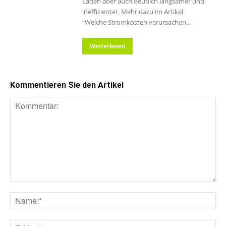
Laden aber auch deutlich langsamer und
ineffizienter. Mehr dazu im Artikel
“Welche Stromkosten verursachen...
Weiterlesen
Kommentieren Sie den Artikel
Kommentar:
Na
E-