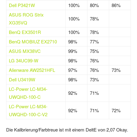
Dell P3421W
100%
80%
86%
ASUS ROG Strix
100%
78%
XG35VQ
BenQ EX3501R
100%
78%
BenQ MOBIUZ EX2710
98%
77%
ASUS MX38VC
99%
75%
LG 34UC99-W
98%
76%
Alienware AW2521HFL
97%
76%
73%
Dell U3419W
98%
73%
LC-Power LC-M34-
92%
71%
UWQHD-100-C
LC-Power LC-M34-
92%
71%
72%
UWQHD-100-C-V2
Die Kalibrierung/Farbtreue ist mit einem DeltE von 2,07 Okay.