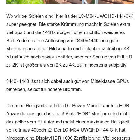
Wo wir bei Spielen sind, hier ist der LC-M34-UWQHD-144-C-K
super geeignet! Die starke Krümmung macht in Spielen extra
viel Spaß und die 144Hz sorgen für ein sichtlich weicheres
Bild. Zudem ist die Auflösung von 3440×1440 eine gute
Mischung aus hoher Bildschärfe und einfach anzutreiben. 4K
ist natürlich noch etwas schärfer, aber der Sprung von Full HD
zu 2K ist größer als von 2K zu 4K, zu mindestens subjektiv.
3440×1440 lässt sich dabei auch gut von Mittelklasse GPUs
betreiben, selbst für höhere Bildraten.
Die hohe Helligkeit lässt den LC-Power Monitor auch in HDR
Anwendungen gut dastehen! Viele “HDR” Monitore sind nicht
das gelbe vom Ei, aufgrund meist einer maximalen Helligkeit
von oftmals 400cd/m2. Der LC-M34-UWQHD-144-C-K hat
hingegen eine DisplayHDR 1000 Zertifizierung. Viel besseres