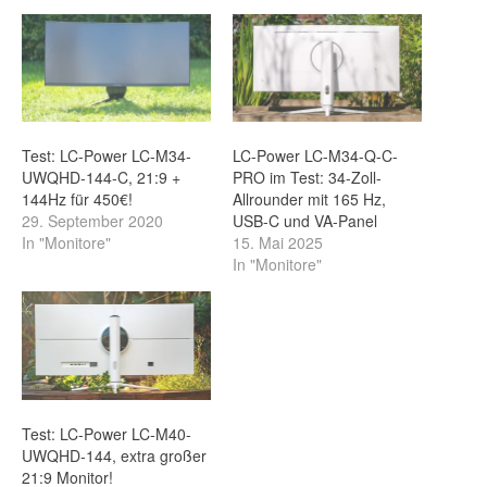
Test: LC-Power LC-M34-
LC-Power LC-M34-Q-C-
UWQHD-144-C, 21:9 +
PRO im Test: 34-Zoll-
144Hz für 450€!
Allrounder mit 165 Hz,
29. September 2020
USB-C und VA-Panel
In "Monitore"
15. Mai 2025
In "Monitore"
Test: LC-Power LC-M40-
UWQHD-144, extra großer
21:9 Monitor!