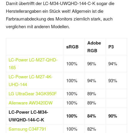
Damit übertrifft der LC-M34-UWQHD-144-C-K sogar die
Herstellerangaben ein Stück weit! Allgemein ist die
Farbraumabdeckung des Monitors ziemlich stark, auch
verglichen mit anderen Modellen.
Adobe
sRGB
P3
RGB
LC-Power LC-M27-QHD-
100%
96%
94%
165
LC-Power LC-M27-4K-
100%
94%
93%
UHD-144
LG UltraGear 34GK950F
100%
89%
Alienware AW3420DW
100%
89%
LC-Power LC-M34-
100%
84%
90%
UWQHD-144-C-K
Samsung C34F791
100%
82%