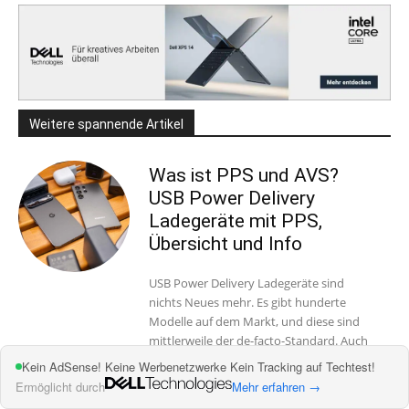
Weitere spannende Artikel
Was ist PPS und AVS?
USB Power Delivery
Ladegeräte mit PPS,
Übersicht und Info
USB Power Delivery Ladegeräte sind
nichts Neues mehr. Es gibt hunderte
Modelle auf dem Markt, und diese sind
mittlerweile der de-facto-Standard. Auch
fast alle Smartphone-Hersteller...
Kein AdSense! Keine Werbenetzwerke Kein Tracking auf Techtest!
Ermöglicht durch
Mehr erfahren →
Weiterlesen