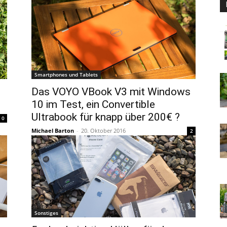
Smartphones und Tablets
Das VOYO VBook V3 mit Windows
10 im Test, ein Convertible
Ultrabook für knapp über 200€ ?
0
Michael Barton
-
20. Oktober 2016
2
Sonstiges