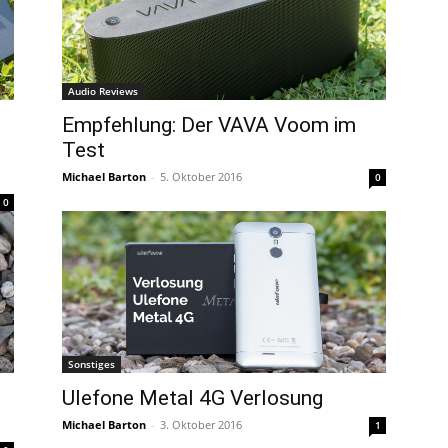
Audio Reviews
Empfehlung: Der VAVA Voom im
Test
Michael Barton
-
5. Oktober 2016
0
0
Sonstiges
Ulefone Metal 4G Verlosung
Michael Barton
-
3. Oktober 2016
1