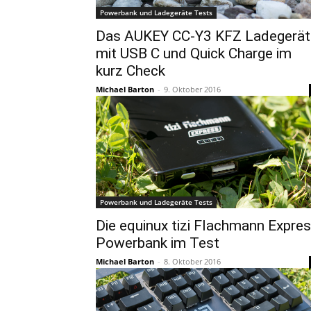
Powerbank und Ladegeräte Tests
Das AUKEY CC-Y3 KFZ Ladegerät
mit USB C und Quick Charge im
kurz Check
Michael Barton
-
9. Oktober 2016
Powerbank und Ladegeräte Tests
Die equinux tizi Flachmann Expre
Powerbank im Test
Michael Barton
-
8. Oktober 2016