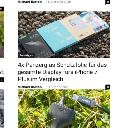
Michael Barton
-
11. Oktober 2016
0
11
Sonstiges
4x Panzerglas Schutzfolie für das
st
gesamte Display fürs iPhone 7
Plus im Vergleich
0
Michael Barton
-
9. Oktober 2016
0