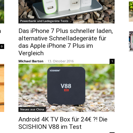
Powerbank und Ladegeräte Tests
m
Das iPhone 7 Plus schneller laden,
alternative Schnelladegeräte für
das Apple iPhone 7 Plus im
0
Vergleich
Michael Barton
-
13. Oktober 2016
1
Neues aus China
Android 4K TV Box für 24€ ?! Die
SCISHION V88 im Test