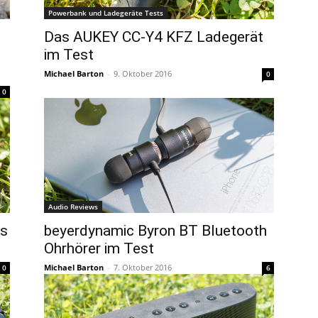
Powerbank und Ladegeräte Tests
Das AUKEY CC-Y4 KFZ Ladegerät
im Test
Michael Barton
-
9. Oktober 2016
0
0
Audio Reviews
ss
beyerdynamic Byron BT Bluetooth
Ohrhörer im Test
Michael Barton
-
7. Oktober 2016
0
6