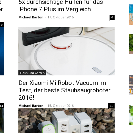
e
5x durchsichtige Hüllen für das
er
iPhone 7 Plus im Vergleich
Michael Barton
-
17. Oktober 2016
0
0
Haus und Garten
Der Xiaomi Mi Robot Vacuum im
Test, der beste Staubsaugroboter
2016!
Michael Barton
-
15. Oktober 2016
13
65