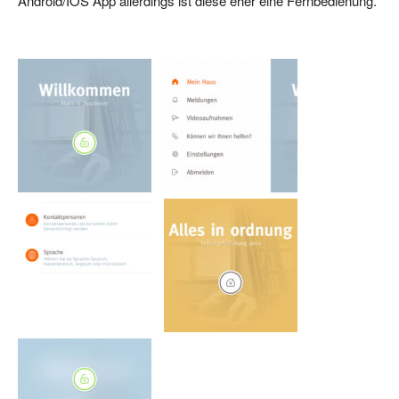
Android/IOS App allerdings ist diese eher eine Fernbedienung.