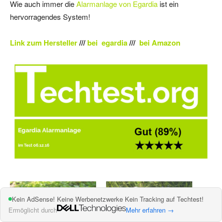
Wie auch immer die
Alarmanlage von
Egardia
ist ein
hervorragendes System!
Link zum Hersteller
///
bei egardia
///
bei Amazon
Kein AdSense! Keine Werbenetzwerke Kein Tracking auf Techtest!
Ermöglicht durch
Mehr erfahren →