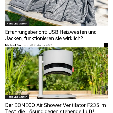
Haus und Garten
Erfahrungsbericht: USB Heizwesten und
Jacken, funktionieren sie wirklich?
Michael Barton
-
20. Oktober 2022
1
Haus und Garten
Der BONECO Air Shower Ventilator F235 im
Test, die Lösung gegen stehende Luft!