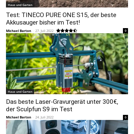
Haus und Garten
Test: TINECO PURE ONE S15, der beste
Akkusauger bisher im Test!
Michael Barton
-
27. Juli 2022
0
Haus und Garten
Das beste Laser-Gravurgerät unter 300€,
der Sculpfun S9 im Test
Michael Barton
-
24. Juli 2022
0