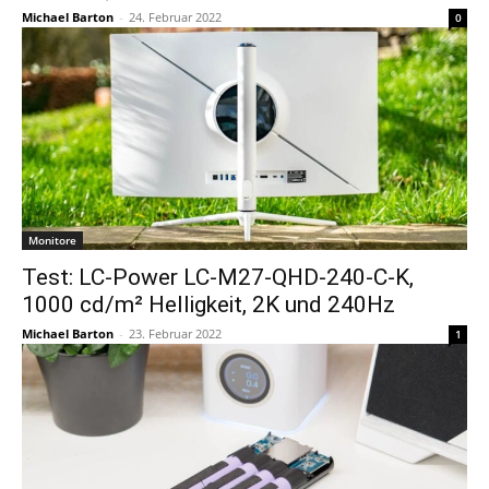
Michael Barton
-
24. Februar 2022
0
Monitore
Test: LC-Power LC-M27-QHD-240-C-K,
1000 cd/m² Helligkeit, 2K und 240Hz
Michael Barton
-
23. Februar 2022
1