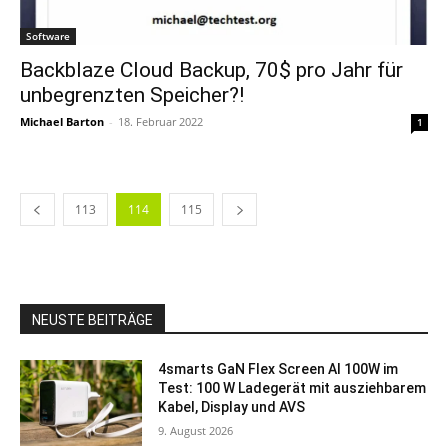
Software
Backblaze Cloud Backup, 70$ pro Jahr für
unbegrenzten Speicher?!
Michael Barton
-
18. Februar 2022
1
113
114
115
NEUSTE BEITRÄGE
4smarts GaN Flex Screen AI 100W im
Test: 100 W Ladegerät mit ausziehbarem
Kabel, Display und AVS
9. August 2026