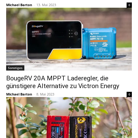
Michael Barton
-
13. Mai 2023
0
Sonstiges
BougeRV 20A MPPT Laderegler, die
günstigere Alternative zu Victron Energy
Michael Barton
-
8. Mai 2023
0