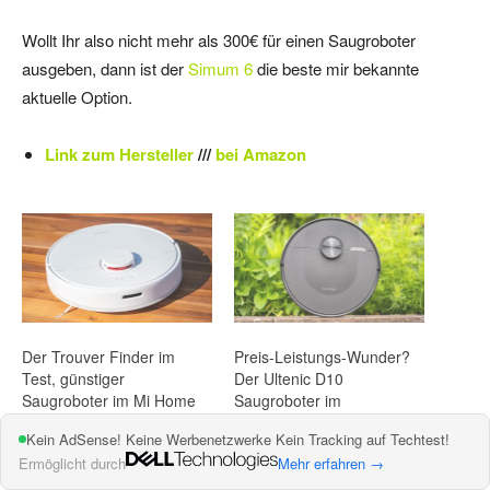
Wollt Ihr also nicht mehr als 300€ für einen Saugroboter
ausgeben, dann ist der
Simum 6
die beste mir bekannte
aktuelle Option.
Link zum Hersteller
///
bei Amazon
Der Trouver Finder im
Preis-Leistungs-Wunder?
Test, günstiger
Der Ultenic D10
Saugroboter im Mi Home
Saugroboter im
Ökosystem
ausführlichen Test
Kein AdSense! Keine Werbenetzwerke Kein Tracking auf Techtest!
16. März 2021
5. Juli 2024
Ermöglicht durch
Mehr erfahren →
In "Haus und Garten"
In "Saugroboter"