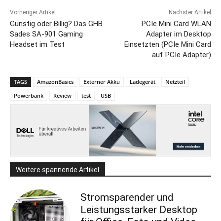
Vorheriger Artikel
Nächster Artikel
Günstig oder Billig? Das GHB
PCIe Mini Card WLAN
Sades SA-901 Gaming
Adapter im Desktop
Headset im Test
Einsetzten (PCIe Mini Card
auf PCIe Adapter)
TAGS
AmazonBasics
Externer Akku
Ladegerät
Netzteil
Powerbank
Review
test
USB
Weitere spannende Artikel
Stromsparender und
Leistungsstarker Desktop