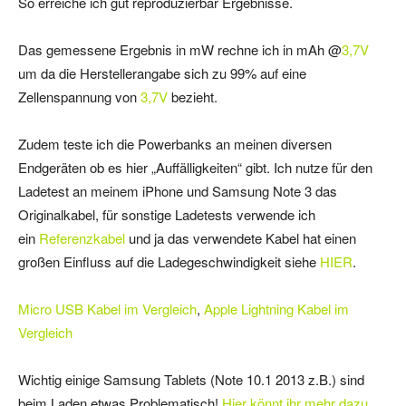
So erreiche ich gut reproduzierbar Ergebnisse.
Das gemessene Ergebnis in mW rechne ich in mAh @
3,7V
um da die Herstellerangabe sich zu 99% auf eine
Zellenspannung von
3,7V
bezieht.
Zudem teste ich die Powerbanks an meinen diversen
Endgeräten ob es hier „Auffälligkeiten“ gibt. Ich nutze für den
Ladetest an meinem iPhone und Samsung Note 3 das
Originalkabel, für sonstige Ladetests verwende ich
ein
Referenzkabel
und ja das verwendete Kabel hat einen
großen Einfluss auf die Ladegeschwindigkeit siehe
HIER
.
Micro USB Kabel im Vergleich
,
Apple Lightning Kabel im
Vergleich
Wichtig einige Samsung Tablets (Note 10.1 2013 z.B.) sind
beim Laden etwas Problematisch!
Hier könnt ihr mehr dazu