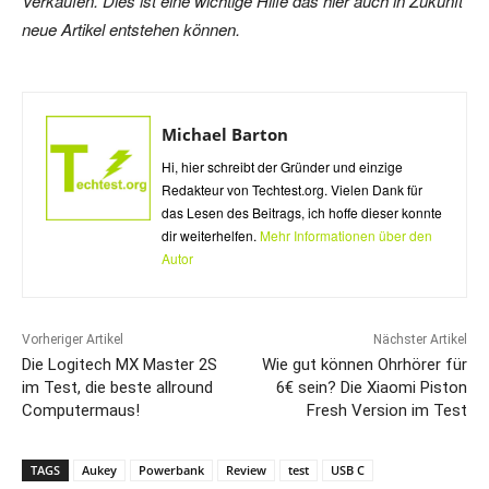
Verkäufen. Dies ist eine wichtige Hilfe das hier auch in Zukunft
neue Artikel entstehen können.
Michael Barton
Hi, hier schreibt der Gründer und einzige
Redakteur von Techtest.org. Vielen Dank für
das Lesen des Beitrags, ich hoffe dieser konnte
dir weiterhelfen.
Mehr Informationen über den
Autor
Vorheriger Artikel
Nächster Artikel
Die Logitech MX Master 2S
Wie gut können Ohrhörer für
im Test, die beste allround
6€ sein? Die Xiaomi Piston
Computermaus!
Fresh Version im Test
TAGS
Aukey
Powerbank
Review
test
USB C