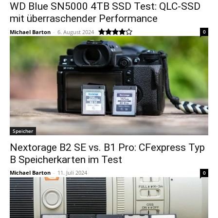
WD Blue SN5000 4TB SSD Test: QLC-SSD
mit überraschender Performance
Michael Barton
-
6. August 2024
0
Speicher
Nextorage B2 SE vs. B1 Pro: CFexpress Typ
B Speicherkarten im Test
Michael Barton
-
11. Juli 2024
0