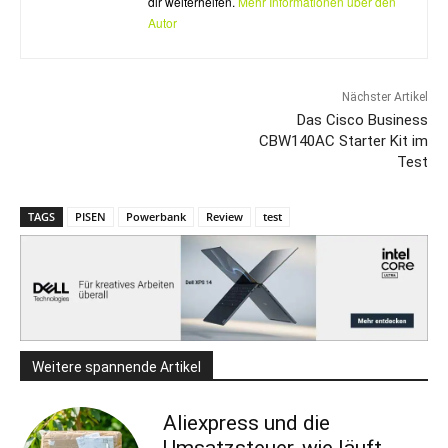
dir weiterhelfen.
Mehr Informationen über den
Autor
Nächster Artikel
Das Cisco Business
CBW140AC Starter Kit im
Test
TAGS
PISEN
Powerbank
Review
test
Weitere spannende Artikel
Aliexpress und die
Umsatzsteuer, wie läuft