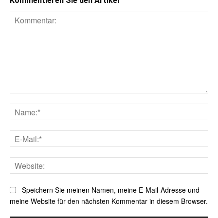
Kommentieren Sie den Artikel
Kommentar:
Na
E-
Mai
Web
Speichern Sie meinen Namen, meine E-Mail-Adresse und
meine Website für den nächsten Kommentar in diesem Browser.