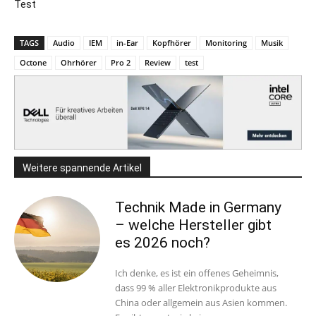
Test
TAGS
Audio
IEM
in-Ear
Kopfhörer
Monitoring
Musik
Octone
Ohrhörer
Pro 2
Review
test
Weitere spannende Artikel
Technik Made in Germany
– welche Hersteller gibt
es 2026 noch?
Ich denke, es ist ein offenes Geheimnis,
dass 99 % aller Elektronikprodukte aus
China oder allgemein aus Asien kommen.