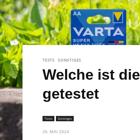
TESTS
SONSTIGES
Welche ist die
getestet
-
Tests
Sonstiges
26. MAI 2024