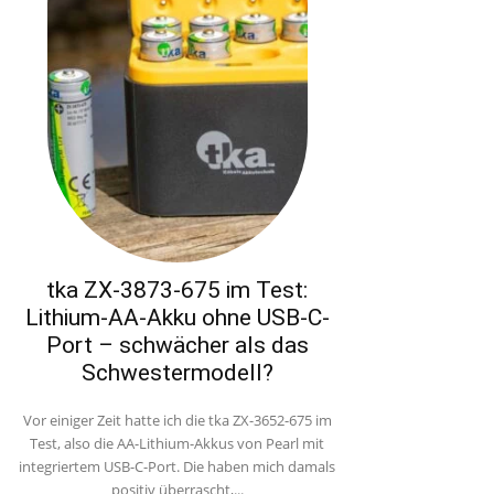
tka ZX-3873-675 im Test:
Lithium-AA-Akku ohne USB-C-
Port – schwächer als das
Schwestermodell?
Vor einiger Zeit hatte ich die tka ZX-3652-675 im
Test, also die AA-Lithium-Akkus von Pearl mit
integriertem USB-C-Port. Die haben mich damals
positiv überrascht,...