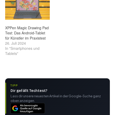
XPPen Magic Drawing Pad
Test: Das Android-Tablet
für Künstler im Praxistest
26. Juli 2024
In "Smartphones und
Tablets"
TIPP
Dir gefällt Techtest?
Lass dir unsere neuesten Artikel in der Google-Suche ganz
oben anzeigen.