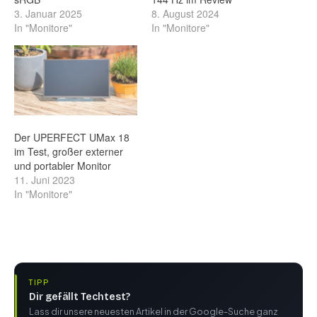
3. Januar 2025
8. August 2024
In "Monitore"
In "Monitore"
Der UPERFECT UMax 18
im Test, großer externer
und portabler Monitor
11. Juni 2023
In "Monitore"
TIPP
Dir gefällt Techtest?
Lass dir unsere neuesten Artikel in der Google-Suche ganz