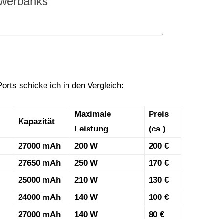
werbanks
ts schicke ich in den Vergleich:
Maximale
Preis
Kapazität
Leistung
(ca.)
27000 mAh
200 W
200 €
27650 mAh
250 W
170 €
25000 mAh
210 W
130 €
24000 mAh
140 W
100 €
27000 mAh
140 W
80 €