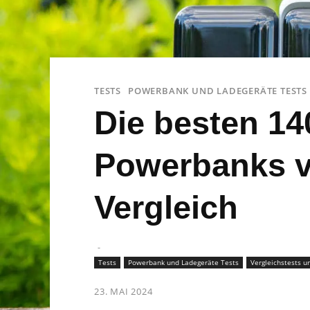
TESTS
POWERBANK UND LADEGERÄTE TESTS
Die besten 1
Powerbanks v
Vergleich
-
Tests
Powerbank und Ladegeräte Tests
Vergleichstests u
23. MAI 2024