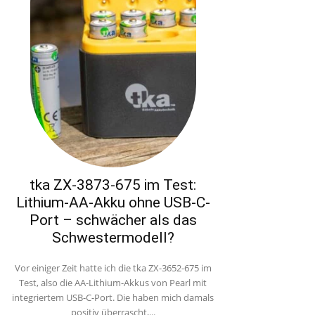
tka ZX-3873-675 im Test:
Lithium-AA-Akku ohne USB-C-
Port – schwächer als das
Schwestermodell?
Vor einiger Zeit hatte ich die tka ZX-3652-675 im
Test, also die AA-Lithium-Akkus von Pearl mit
integriertem USB-C-Port. Die haben mich damals
positiv überrascht,...