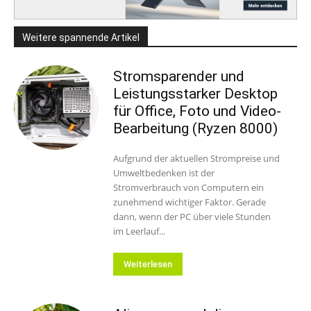
Weitere spannende Artikel
Stromsparender und
Leistungsstarker Desktop
für Office, Foto und Video-
Bearbeitung (Ryzen 8000)
Aufgrund der aktuellen Strompreise und
Umweltbedenken ist der
Stromverbrauch von Computern ein
zunehmend wichtiger Faktor. Gerade
dann, wenn der PC über viele Stunden
im Leerlauf...
Weiterlesen