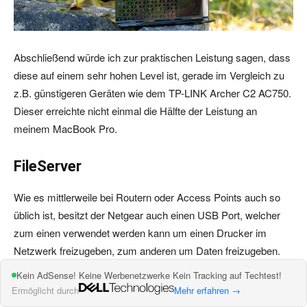
Abschließend würde ich zur praktischen Leistung sagen, dass
diese auf einem sehr hohen Level ist, gerade im Vergleich zu
z.B. günstigeren Geräten wie dem TP-LINK Archer C2 AC750.
Dieser erreichte nicht einmal die Hälfte der Leistung an
meinem MacBook Pro.
FileServer
Wie es mittlerweile bei Routern oder Access Points auch so
üblich ist, besitzt der Netgear auch einen USB Port, welcher
zum einen verwendet werden kann um einen Drucker im
Netzwerk freizugeben, zum anderen um Daten freizugeben.
Kein AdSense! Keine Werbenetzwerke Kein Tracking auf Techtest!
Zusammengefasst, Ihr schließt einen USB Stick oder
Ermöglicht durch
Mehr erfahren →
Festplatte an den Netgear EX7000 und all Eure Computer im