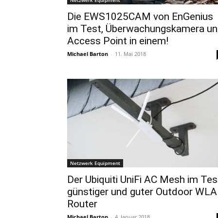
Die EWS1025CAM von EnGenius
im Test, Überwachungskamera u
Access Point in einem!
Michael Barton
-
11. Mai 2018
Netzwerk Equipment
Der Ubiquiti UniFi AC Mesh im Tes
günstiger und guter Outdoor WL
Router
Michael Barton
-
4. Januar 2018