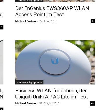
Netzwerk Equipment
Der EnGenius EWS360AP WLAN
nd
Access Point im Test
Michael Barton
-
27. April 2018
0
0
Netzwerk Equipment
t,
Business WLAN für daheim, der
AN
Ubiquiti UniFi AP AC Lite im Test
Michael Barton
-
31. August 2016
35
1