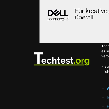
Tech
es s
veröf
Frag
mich
W
I
F