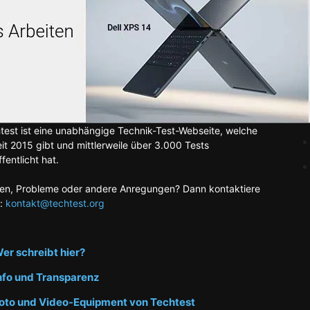
test ist eine unabhängige Technik-Test-Webseite, welche
eit 2015 gibt und mittlerweile über 3.000 Tests
fentlicht hat.
en, Probleme oder andere Anregungen? Dann kontaktiere
:
kontakt@techtest.org
er schreibt hier?
nfo und Transparenz
oto und Video-Equipment von Techtest