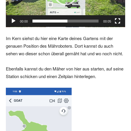
-
P
l
00:00
00:05
a
y
Im Kern siehst du hier eine Karte deines Gartens mit der
e
genauen Position des Mähroboters. Dort kannst du auch
r
sehen wo dieser schon überall gemäht hat und wo noch nicht.
Ebenfalls kannst du den Mäher von hier aus starten, auf seine
Station schicken und einen Zeitplan hinterlegen.