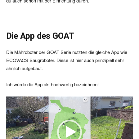
du auch schon mit der Einrichtung durch.
Die App des GOAT
Die Mähroboter der GOAT Serie nutzten die gleiche App wie
ECOVACS Saugroboter. Diese ist hier auch prinzipiell sehr
ähnlich aufgebaut.
Ich würde die App als hochwertig bezeichnen!
V
i
d
e
o