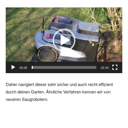
V
i
d
e
o
-
P
l
00:00
02:34
a
y
Daher navigiert dieser sehr sicher und auch recht effizient
e
durch deinen Garten. Ähnliche Verfahren kennen wir von
r
neueren Saugrobotern.