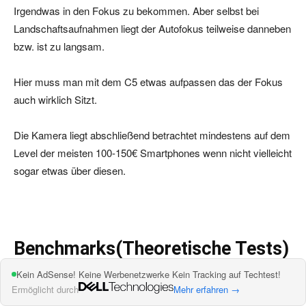
Irgendwas in den Fokus zu bekommen. Aber selbst bei
Landschaftsaufnahmen liegt der Autofokus teilweise danneben
bzw. ist zu langsam.
Hier muss man mit dem C5 etwas aufpassen das der Fokus
auch wirklich Sitzt.
Die Kamera liegt abschließend betrachtet mindestens auf dem
Level der meisten 100-150€ Smartphones wenn nicht vielleicht
sogar etwas über diesen.
Benchmarks(Theoretische Tests)
Kein AdSense! Keine Werbenetzwerke Kein Tracking auf Techtest!
Im TP-LINK Neffos C5 werkelt der Mediatek MT6735 in
Ermöglicht durch
Mehr erfahren →
kombination mit 2GB RAM. Sofern ich mich nicht irre ist der