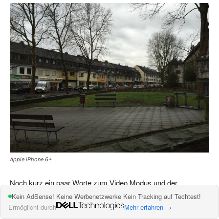
Apple iPhone 6+
Noch kurz ein paar Worte zum Video Modus und der
Frontkamera.
Kein AdSense! Keine Werbenetzwerke Kein Tracking auf Techtest!
Ermöglicht durch
Mehr erfahren →