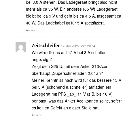
bei 3,0 A stehen. Das Ladegeraet bringt also nicht
mehr als ca 35 W. Ein anderes (65 W) Ladegeraet
bleibt bei ca 9 V und geht bis ca 4.5 A, insgesamt ca
40 W. Das Ladekabel ist für 5 A spezifiziert.
Antwort
Zeitschleifer
17. Juli 2025 Beim 20:54
Wo wird dir das auf 12 V bei 3 A schalten
angezeigt?
Zeigt dein S25 U. mit dem Anker 313/Ace
überhaupt „Superschnellladen 2.0“ an?
Meiner Kenntniss nach wird für das bessere 15 V
bei 3 A (schonend & schneller) aufladen ein
Ladegerät mit PPS _ab_ 11 V (z.B. bis 16 V)
benötigt, was das Anker Ace können sollte, sofern
es keinen Defekt an dieser Stelle hat.
Antwort